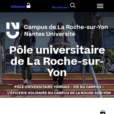
Aller
Intranet
Rechercher
au
contenu
Pôle universitaire
de La Roche-sur-
Yon
Vous
PÔLE UNIVERSITAIRE YONNAIS
VIE DU CAMPUS
êtes
L'ÉPICERIE SOLIDAIRE DU CAMPUS DE LA ROCHE-SUR-YON
ici :