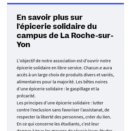
Venir avec
un GRAND sac de courses
et
un sac
17h30 à 18h30
isotherme
pour le frais (voir surgelé) et votre
carte
Jeudi 7 janvier 2027 de 12h30 à 13h30 et de 17h30 à
étudiante
18h30
En savoir plus sur
Jeudi 21 janvier 2027 de 12h30 à 13h30 et de 17h30
l'épicerie solidaire du
à 18h30
campus de La Roche-sur-
Jeudi 4 février 2027 de 12h30 à 13h30 et de 17h30 à
18h30
Yon
Jeudi 18 février 2027 de 12h30 à 13h30 et de 17h30
à 18h30
L'objectif de notre association est d'ouvrir notre
Jeudi 11 mars 2027 de 12h30 à 13h30 et de 17h30 à
épicerie solidaire en libre-service. Chacun.e aura
18h30
accès à un large choix de produits divers et variés,
Jeudi 25 mars 2027 de 12h30 à 13h30 et de 17h30 à
alimentaires pour la majorité. Les bêtes noires
18h30
d’une épicerie solidaire : le gaspillage et la
Jeudi 8 avril 2027 de 12h30 à 13h30 et de 17h30 à
précarité.
18h30
Les principes d’une épicerie solidaire : lutter
Jeudi 13 mai 2027 de 12h30 à 13h30 et de 17h30 à
contre l’exclusion sans favoriser l’assistanat, de
18h30
respecter la liberté des personnes, créer du lien.
En ce qui concerne les étudiants, c’est leur
donner à tous les moyens de réussir leurs études