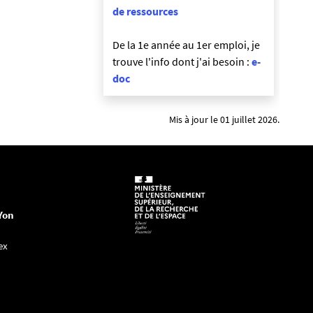
de ressources
De la 1e année au 1er emploi, je
trouve l'info dont j'ai besoin :
e-
doc
Mis à jour le 01 juillet 2026.
Yon
ex