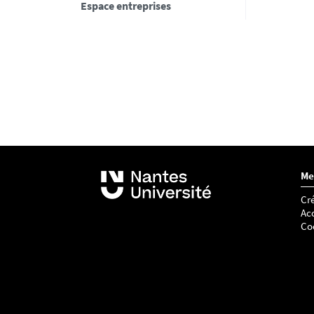
Espace entreprises
Me
Cré
Acc
Co