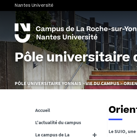
Nantes Université
Pôle universitaire
Vous
PÔLE UNIVERSITAIRE YONNAIS
VIE DU CAMPUS
ORIEN
êtes
ici :
Orien
Accueil
L'actualité du campus
Le SUIO, une
Le campus de La