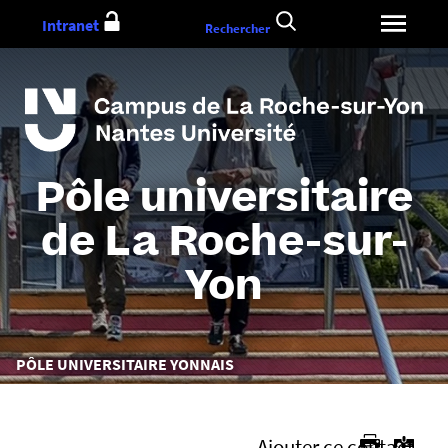
Aller
Intranet
Rechercher
au
contenu
Pôle universitaire
de La Roche-sur-
Yon
Vous
PÔLE UNIVERSITAIRE YONNAIS
êtes
ici :
Ajouter ce contact