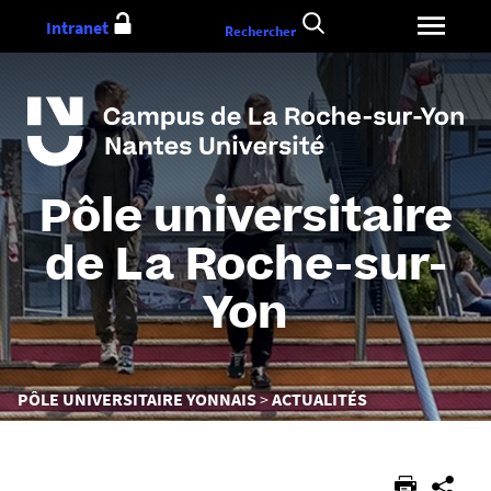
Aller
Intranet
Rechercher
au
contenu
Pôle universitaire
de La Roche-sur-
Yon
Vous
PÔLE UNIVERSITAIRE YONNAIS
ACTUALITÉS
êtes
ici :