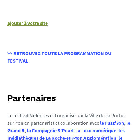
e
t
e
o
ajouter à votre site
r
e
s
_
>> RETROUVEZ TOUTE LA PROGRAMMATION DU
1
FESTIVAL
4
4
3
0
9
Partenaires
0
0
Le festival Météores est organisé par la Ville de La Roche-
9
sur-Yon en partenariat et collaboration avec
le Fuzz'Yon
,
le
0
Grand R
,
la Compagnie S'Poart
,
la Loco numérique
,
les
3
médiathèques de La Roche-sur-Yon Agglomération
,
le