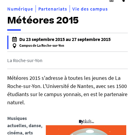
Numérique
Partenariats
Vie des campus
Météores 2015
h
Du 23 septembre 2015 au 27 septembre 2015
t
Campus de La Roche-sur-Yon
t
f
p
a
La Roche-sur-Yon
s
l
:
s
Météores 2015 s'adresse à toutes les jeunes de La
/
e
Roche-sur-Yon. L'Université de Nantes, avec ses 1500
/
f
étudiants sur le campus yonnais, en est le partenaire
p
a
o
naturel.
l
l
s
e
e
Musiques
l
actuelles, danse,
r
cinéma, arts