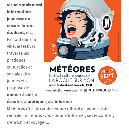
s
visuels mais aussi
y
information
.
jeunesse ou
u
encore forum
n
étudiant
, etc.
i
Partout dans la
v
ville, le festival
-
traverse les
n
pratiques
a
culturelles et
n
sociales des
t
jeunes et se
e
propose de
s
donner à voir
,
à
.
écouter
,
à pratiquer
,
à s'informer
.
f
Météores c'est le rendez-vous culturel et jeunesse de
r
rentrée, un rendez-vous pour s'informer, se rencontrer,
/
s'enrichir et voyager...
m