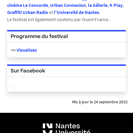
2
cinéma Le Concorde
,
Urban Connexion
,
la Gâterie
,
K Play
,
3
Graffiti Urban Radio
et
l'Université de Nantes
.
.
Le festival est également soutenu par Ouest France.
j
p
Programme du festival
g
>>
Visualisez
Sur Facebook
Mis à jour le 24 septembre 2015.