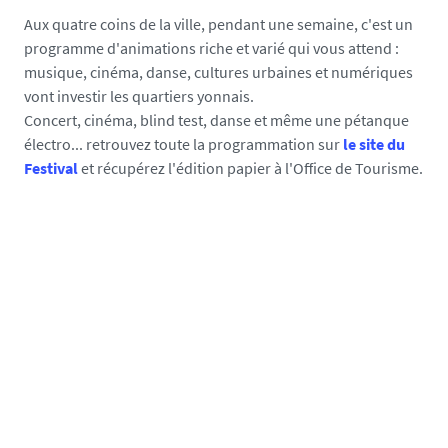
e
Aux quatre coins de la ville, pendant une semaine, c'est un
d
programme d'animations riche et varié qui vous attend :
i
musique, cinéma, danse, cultures urbaines et numériques
a
vont investir les quartiers yonnais.
s
Concert, cinéma, blind test, danse et même une pétanque
/
électro... retrouvez toute la programmation sur
le site du
p
Festival
et récupérez l'édition papier à l'Office de Tourisme.
h
o
t
o
/
l
o
g
o
_
m