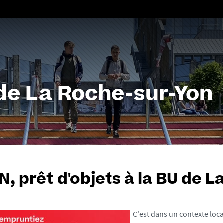
Aller
au
contenu
 de La Roche-sur-Yon
, prêt d'objets à la BU de 
C'est dans un contexte loca