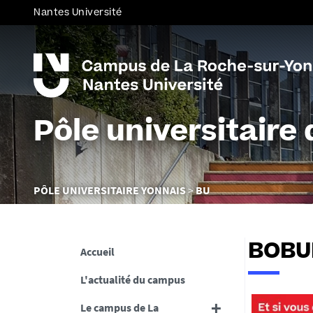
Nantes Université
Pôle universitaire
Vous
PÔLE UNIVERSITAIRE YONNAIS
BU
êtes
ici :
BOBUN
Accueil
L'actualité du campus
Le campus de La