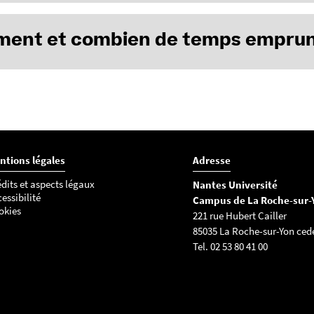
rger le catalogue Outillages en PDF
tuit. Tous les lecteurs inscrits dans les BU de Nantes Université ont
ent et combien de temps emprun
runts se font à l'accueil de la BU de La Roche-sur-Yon
aque matériel emprunté, vous pouvez décider de l’adopter pour 1 j
, un mois ou une année universitaire.
ntions légales
Adresse
dits et aspects légaux
Nantes Université
essibilité
Campus de La Roche-sur-
okies
221 rue Hubert Cailler
85035 La Roche-sur-Yon ced
Tel. 02 53 80 41 00