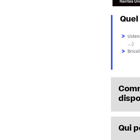
Quel
Ustens
…)
Bricol
Comme
dispo
Directe
Qui 
En ligne
Télécha