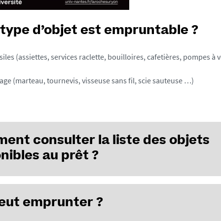
 type d’objet est empruntable ?
iles (assiettes, services raclette, bouilloires, cafetières, pompes à
age (marteau, tournevis, visseuse sans fil, scie sauteuse …)
nt consulter la liste des objets
nibles au prêt ?
ment en BU aux heures d'ouverture
peut emprunter ?
 : sur nantilus
(tapez BOBUN dans l’espace de recherche)
rger le catalogue Ustensiles en PDF