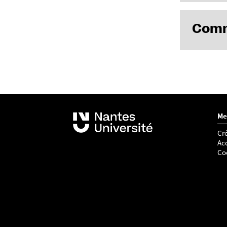
Télécha
Service gra
Comm
Les emp
Pour ch
semaine
Me
Cré
Acc
Co