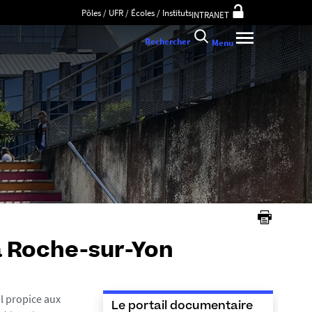
Pôles / UFR / Écoles / Instituts
INTRANET
Rechercher
Menu
La Roche-sur-Yon
l propice aux
Le portail documentaire