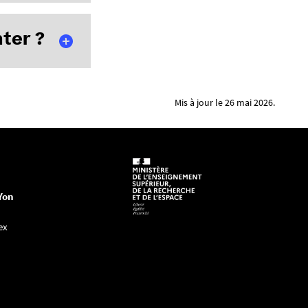
 accès à BOBUN.
ter ?
Mis à jour le 26 mai 2026.
our, une
Yon
ex