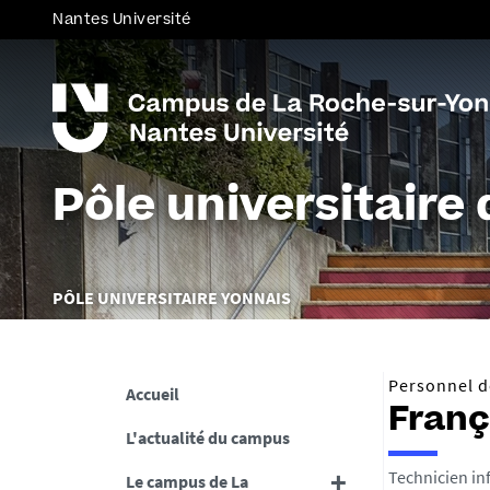
Nantes Université
Pôle universitaire
Vous
PÔLE UNIVERSITAIRE YONNAIS
êtes
ici :
Personnel de
Accueil
Franç
L'actualité du campus
Technicien i
Le campus de La