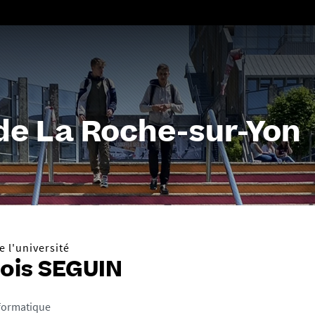
Aller
au
contenu
 de La Roche-sur-Yon
 l'université
ois SEGUIN
nformatique